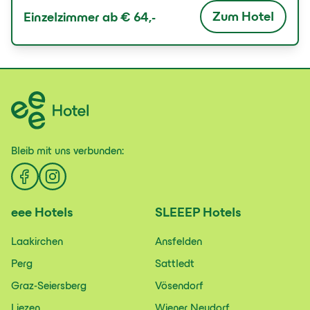
Zum Hotel
Einzelzimmer ab
€ 64,-
Bleib mit uns
verbunden:
eee
Hotels
SLEEEP
Hotels
Laakirchen
Ansfelden
Perg
Sattledt
Graz-Seiersberg
Vösendorf
Liezen
Wiener Neudorf