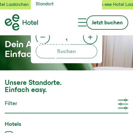
Standort
hen
Jetzt neu: das eee Hotel Laakirchen
Standort auswählen
Check-in / Check-out
Jetzt buchen
6.8.
bis
7.8.
Gäste
1
Dein Aufenthalt.
Buchen
Einfach easy.
Unsere Standorte.
Einfach easy.
Filter
Hotels