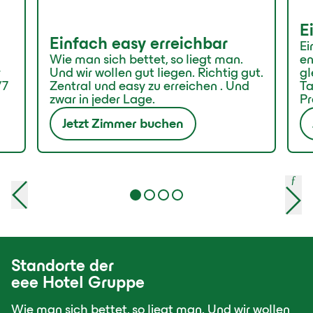
E
Einfach easy erreichbar
Ei
Wie man sich bettet, so liegt man.
en
r
Und wir wollen gut liegen. Richtig gut.
gl
/7
Zentral und easy zu erreichen . Und
Ta
zwar in jeder Lage.
Pr
Jetzt Zimmer buchen
ƒ
Standorte der
eee Hotel Gruppe
Wie man sich bettet, so liegt man. Und wir wollen