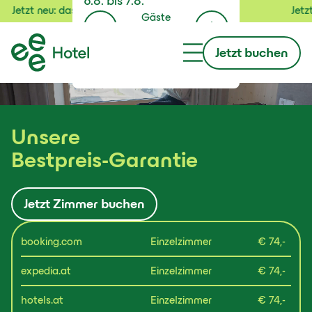
6.8.
bis
7.8.
ee Hotel Laakirchen
Jetzt neu: das eee Hot
Gäste
1
Jetzt buchen
Buchen
Unsere
Bestpreis-Garantie
Jetzt Zimmer buchen
booking.com
Einzelzimmer
€ 74,-
expedia.at
Einzelzimmer
€ 74,-
hotels.at
Einzelzimmer
€ 74,-