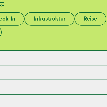
eck-In
Infrastruktur
Reise
os