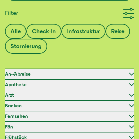
Filter
Alle
Check-In
Infrastruktur
Reise
Stornierung
Hotelinfos
An-/Abreise
Apotheke
Arzt
Banken
Fernsehen
Fön
Frühstück