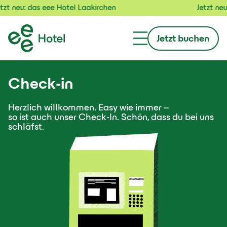
zt neu: das eee Hotel Laakirchen
Jetzt neu:
Jetzt buchen
Check-in
Herzlich willkommen. Easy wie immer –
so ist auch unser Check-In. Schön, dass du bei uns
schläfst.