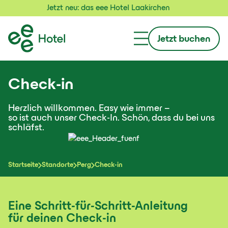
Jetzt neu: das eee Hotel Laakirchen
Jetzt buchen
Check-in
Herzlich willkommen. Easy wie immer –
so ist auch unser Check-In. Schön, dass du bei uns
schläfst.
Startseite
Standorte
Perg
Check-in
Eine Schritt-für-Schritt-Anleitung
für deinen Check-in