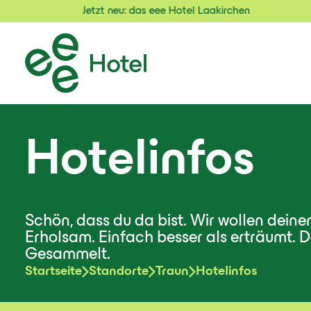
Jetzt neu: das eee Hotel Laakirchen
Hotelinfos
Schön, dass du da bist. Wir wollen deine
Erholsam. Einfach besser als erträumt. Da
Gesammelt.
Startseite
Standorte
Traun
Hotelinfos