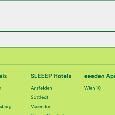
els
SLEEEP
Hotels
eeeden
Ap
n
Ansfelden
Wien 10
Sattledt
rsberg
Vösendorf