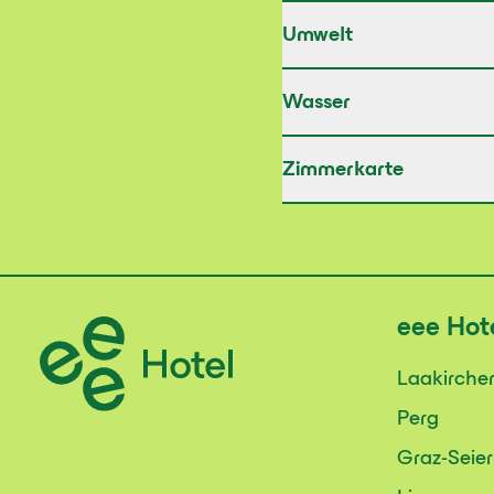
Umwelt
Wasser
Zimmerkarte
eee
Hot
Laakirche
Perg
Graz-Seie