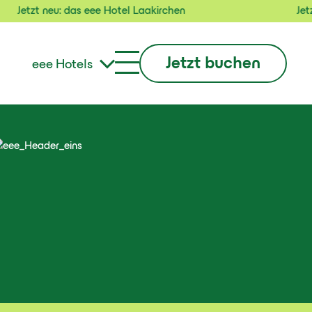
t neu: das eee Hotel Laakirchen
Jetzt neu:
Jetzt buchen
eee Hotels