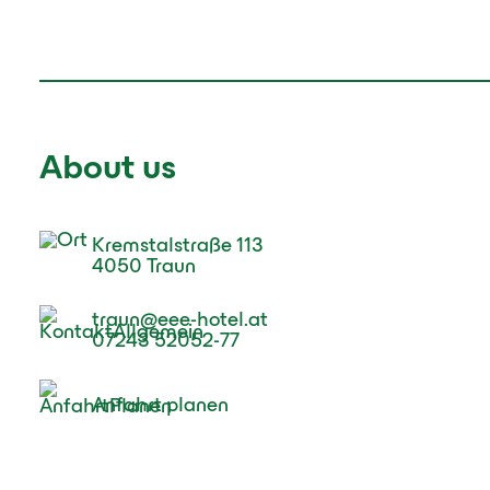
About us
Kremstalstraße 113
4050 Traun
traun@eee-hotel.at
07243 52052-77
Anfahrt planen