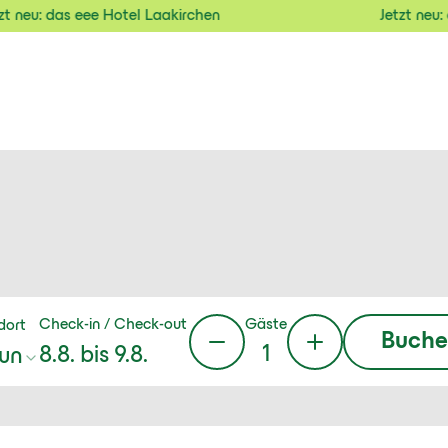
Jetzt neu: das eee Hotel Laakirchen
Jetzt
Gäste
Check-in / Check-out
dort
Buche
1
8.8.
bis
9.8.
un