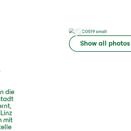
Show all photos
e
n die
stadt
rnt,
Linz
h mit
elle