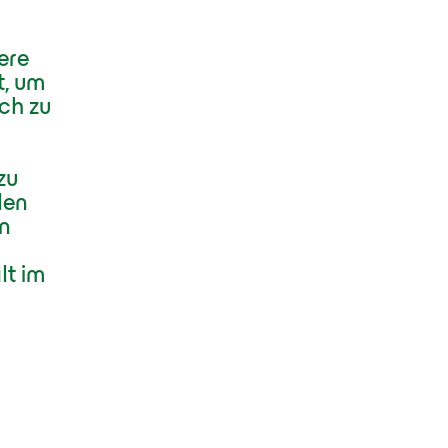
ere
t, um
ch zu
zu
den
In
lt im