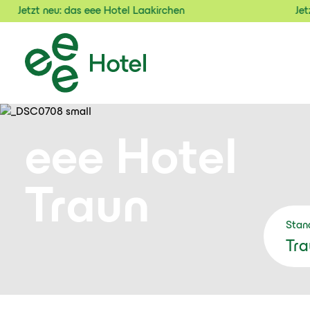
Jetzt neu: das eee Hotel Laakirchen
eee Hotel
Traun
Stan
Tra